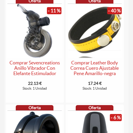
Oferta
Oferta
- 11 %
- 40 %
Comprar Sevencreations
Comprar Leather Body
Anillo Vibrador Con
Correa Cuero Ajustable
Elefante Estimulador
Pene Amarillo-negra
22.13 €
17.24 €
Stock: 1 Unidad
Stock: 1 Unidad
Oferta
Oferta
- 6 %