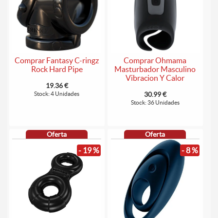
Comprar Fantasy C-ringz
Comprar Ohmama
Rock Hard Pipe
Masturbador Masculino
Vibracion Y Calor
19.36 €
Stock: 4 Unidades
30.99 €
Stock: 36 Unidades
Oferta
Oferta
- 19 %
- 8 %