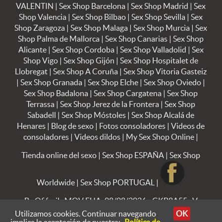
VALENTIN
|
Sex Shop Barcelona
|
Sex Shop Madrid
|
Sex
Shop Valencia
|
Sex Shop Bilbao
|
Sex Shop Sevilla
|
Sex
Shop Zaragoza
|
Sex Shop Malaga
|
Sex Shop Murcia
|
Sex
Shop Palma de Mallorca
|
Sex Shop Canarias
|
Sex Shop
Alicante
|
Sex Shop Cordoba
|
Sex Shop Valladolid
|
Sex
Shop Vigo
|
Sex Shop Gijón
|
Sex Shop Hospitalet de
Llobregat
|
Sex Shop A Coruña
|
Sex Shop Vitoria Gasteiz
|
Sex Shop Granada
|
Sex Shop Elche
|
Sex Shop Oviedo
|
Sex Shop Badalona
|
Sex Shop Cargatena
|
Sex Shop
Terrassa
|
Sex Shop Jerez de la Frontera
|
Sex Shop
Sabadell
|
Sex Shop Móstoles
|
Sex Shop Alcalá de
Henares
|
Blog de sexo
|
Fotos consoladores
|
Videos de
consoladores
|
Videos dildos
|
My Sex Shop Online
|
Tienda online del sexo
|
Sex Shop ESPAÑA
|
Sex Shop
Worldwide
|
Sex Shop PORTUGAL
|
By Ofifacil
· MOV FUA: 08/08/2026 - GKB8A55 · V
8.2.30
Utilizamos cookies. Continuar navegando
OK