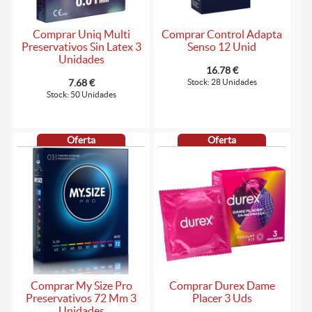
Comprar Uniq Multi
Comprar Control Adapta
Preservativos Sin Latex 3
Senso 12 Unid
Unidades
16.78 €
7.68 €
Stock: 28 Unidades
Stock: 50 Unidades
Oferta
Oferta
Comprar My Size Pro
Comprar Durex Dame
Preservativos 72 Mm 3
Placer 3 Uds
Unidades