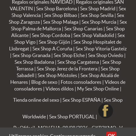
Regalos originales NAVIDAD
|
Regalos originales SAN
VALENTIN
|
Sex Shop Barcelona
|
Sex Shop Madrid
|
Sex
Shop Valencia
|
Sex Shop Bilbao
|
Sex Shop Sevilla
|
Sex
Shop Zaragoza
|
Sex Shop Malaga
|
Sex Shop Murcia
|
Sex
Shop Palma de Mallorca
|
Sex Shop Canarias
|
Sex Shop
Alicante
|
Sex Shop Cordoba
|
Sex Shop Valladolid
|
Sex
Shop Vigo
|
Sex Shop Gijón
|
Sex Shop Hospitalet de
Llobregat
|
Sex Shop A Coruña
|
Sex Shop Vitoria Gasteiz
|
Sex Shop Granada
|
Sex Shop Elche
|
Sex Shop Oviedo
|
Sex Shop Badalona
|
Sex Shop Cargatena
|
Sex Shop
Terrassa
|
Sex Shop Jerez de la Frontera
|
Sex Shop
Sabadell
|
Sex Shop Móstoles
|
Sex Shop Alcalá de
Henares
|
Blog de sexo
|
Fotos consoladores
|
Videos de
consoladores
|
Videos dildos
|
My Sex Shop Online
|
Tienda online del sexo
|
Sex Shop ESPAÑA
|
Sex Shop
Worldwide
|
Sex Shop PORTUGAL
|
By Ofifacil
· MOV FUA: 08/08/2026 - GKB2KMQ · V
8.2.30