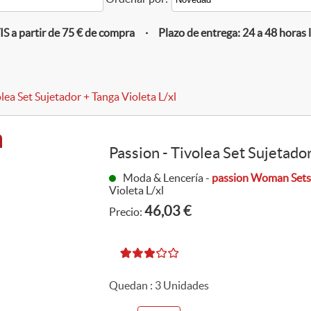
 a partir de 75 € de compra · Plazo de entrega: 24 a 48 horas 
lea Set Sujetador + Tanga Violeta L/xl
Passion - Tivolea Set Sujetador
Moda & Lencería -
passion Woman Set
Violeta L/xl
46,03 €
Precio:
Quedan :
3
Unidades