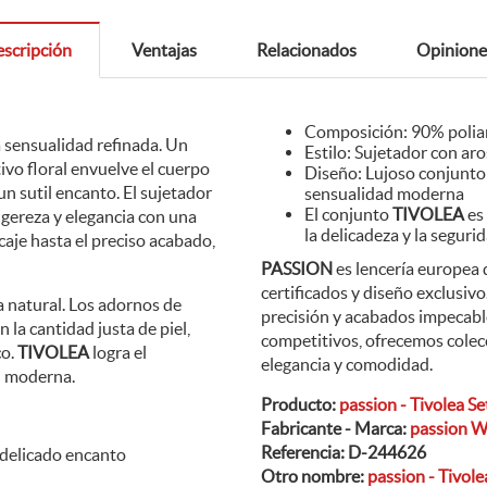
scripción
Ventajas
Relacionados
Opinione
Composición: 90% polia
a sensualidad refinada. Un
Estilo: Sujetador con ar
vo floral envuelve el cuerpo
Diseño: Lujoso conjunto 
un sutil encanto. El sujetador
sensualidad moderna
El conjunto
TIVOLEA
es
igereza y elegancia con una
la delicadeza y la seguri
caje hasta el preciso acabado,
PASSION
es lencería europea 
certificados y diseño exclusiv
a natural. Los adornos de
precisión y acabados impecabl
 la cantidad justa de piel,
competitivos, ofrecemos cole
co.
TIVOLEA
logra el
elegancia y comodidad.
ad moderna.
Producto:
passion - Tivolea Se
Fabricante - Marca:
passion 
Referencia:
D-244626
 delicado encanto
Otro nombre:
passion - Tivole