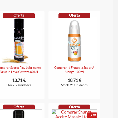
Oferta
Oferta
mprar Secret Play Lubricante
Comprar Id Frutopia Sabor A
Drun In Love Cerveza 60 Ml
Mango 100ml
13.71 €
18.71 €
Stock: 2 Unidades
Stock: 21 Unidades
Oferta
Oferta
- 7 %