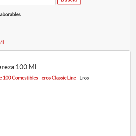
laborables
Ml
Cereza 100 Ml
je 100 Comestibles
-
eros Classic Line
- Eros