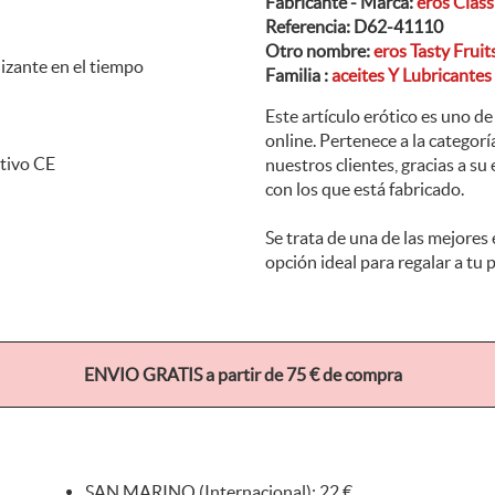
Fabricante - Marca:
eros Class
Referencia:
D62-41110
Otro nombre:
eros Tasty Frui
lizante en el tiempo
Familia :
aceites Y Lubricante
Este artículo erótico es uno d
online. Pertenece a la catego
tivo CE
nuestros clientes, gracias a su
con los que está fabricado.
Se trata de una de las mejores 
opción ideal para regalar a tu 
ENVIO GRATIS a partir de 75 € de compra
SAN MARINO (Internacional): 22 €